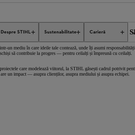
Oportunități de angajare
 CARE ÎȘI DORESC MAI MULT DECÂT S
Despre STIHL
Sustenabilitate
Carieră
tr-un mediu în care ideile tale contează, unde îți asumi responsabilități
chiși să contribuie la progres — pentru ceilalți și împreună cu ceilalți.
roiectele care modelează viitorul, la STIHL găsești cadrul potrivit pentru 
 are un impact — asupra clienților, asupra mediului și asupra echipei.