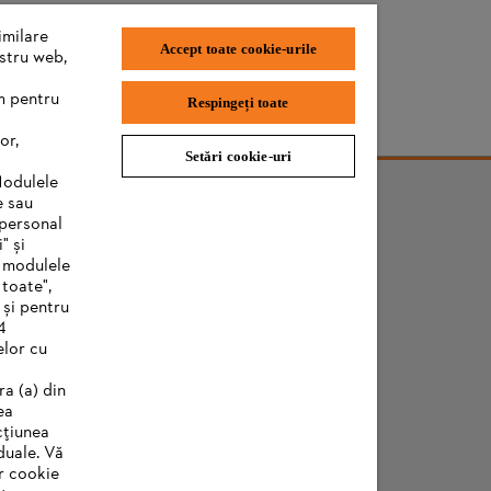
imilare
Accept toate cookie-urile
ostru web,
m pentru
Respingeți toate
or,
Setări cookie-uri
Modulele
e sau
 personal
" și
e modulele
 toate",
 și pentru
4
elor cu
ra (a) din
ea
cțiunea
duale. Vă
r cookie