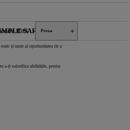
IMPLE SARCINI
Jurnalul STIHL
Presa
 reale și unde ai oportunitatea de a
a-ți valorifica abilitățile, pentru