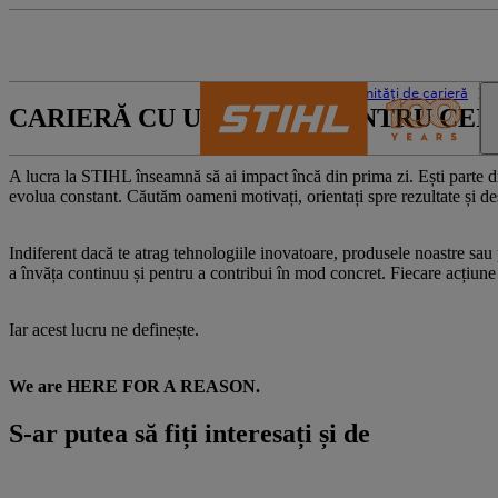
Lumea STIHL
Oportunități de carieră
CARIERĂ CU UN SCOP – PENTRU CEI
A lucra la STIHL înseamnă să ai impact încă din prima zi. Ești parte din
evolua constant. Căutăm oameni motivați, orientați spre rezultate și des
Indiferent dacă te atrag tehnologiile inovatoare, produsele noastre sau p
a învăța continuu și pentru a contribui în mod concret. Fiecare acțiune
Iar acest lucru ne definește.
We are HERE FOR A REASON.
S-ar putea să fiți interesați și de