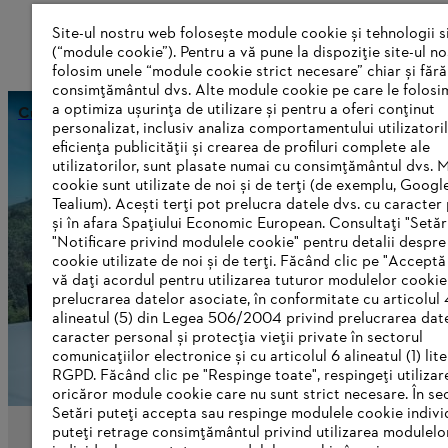
Site-ul nostru web folosește module cookie și tehnologii s
(“module cookie”). Pentru a vă pune la dispoziție site-ul n
folosim unele “module cookie strict necesare” chiar și fără
consimțământul dvs. Alte module cookie pe care le folosi
a optimiza ușurința de utilizare și pentru a oferi conținut
Cultură și beneficii
personalizat, inclusiv analiza comportamentului utilizatoril
eficiența publicității și crearea de profiluri complete ale
utilizatorilor, sunt plasate numai cu consimțământul dvs. 
cookie sunt utilizate de noi și de terți (de exemplu, Googl
Informații pentru furnizori
Tealium). Acești terți pot prelucra datele dvs. cu caracter
Produse
și în afara Spațiului Economic European. Consultați "Setări
Contact
"Notificare privind modulele cookie" pentru detalii despr
Carieră
cookie utilizate de noi și de terți. Făcând clic pe "Acceptă
Sistemul de denunțare a neregulilor
vă dați acordul pentru utilizarea tuturor modulelor cookie
prelucrarea datelor asociate, în conformitate cu articolul 
alineatul (5) din Legea 506/2004 privind prelucrarea dat
caracter personal și protecția vieții private în sectorul
comunicațiilor electronice și cu articolul 6 alineatul (1) lite
RGPD. Făcând clic pe "Respinge toate", respingeți utilizar
oricăror module cookie care nu sunt strict necesare. În se
Setări puteți accepta sau respinge modulele cookie indivi
puteți retrage consimțământul privind utilizarea modulelo