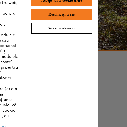
Accept toate cookie-urile
ostru web,
m pentru
Respingeți toate
or,
Setări cookie-uri
Modulele
e sau
 personal
" și
e modulele
 toate",
 și pentru
4
elor cu
ra (a) din
ea
cțiunea
duale. Vă
r cookie
t, cu
carea