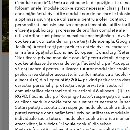
(“module cookie”). Pentru a vă pune la dispoziție site-ul n
Du-te la pagina de pornire
folosim unele “module cookie strict necesare” chiar și fără
Du-te la căutarea de locuri de muncă
consimțământul dvs. Alte module cookie pe care le folosi
a optimiza ușurința de utilizare și pentru a oferi conținut
personalizat, inclusiv analiza comportamentului utilizatoril
eficiența publicității și crearea de profiluri complete ale
utilizatorilor, sunt plasate numai cu consimțământul dvs. 
cookie sunt utilizate de noi și de terți (de exemplu, Googl
Tealium). Acești terți pot prelucra datele dvs. cu caracter
și în afara Spațiului Economic European. Consultați "Setări
"Notificare privind modulele cookie" pentru detalii despr
cookie utilizate de noi și de terți. Făcând clic pe "Acceptă
Informații pentru furnizori
vă dați acordul pentru utilizarea tuturor modulelor cookie
Produse
prelucrarea datelor asociate, în conformitate cu articolul 
Contact
alineatul (5) din Legea 506/2004 privind prelucrarea dat
Carieră
caracter personal și protecția vieții private în sectorul
Sistemul de denunțare a neregulilor
comunicațiilor electronice și cu articolul 6 alineatul (1) lite
RGPD. Făcând clic pe "Respinge toate", respingeți utilizar
oricăror module cookie care nu sunt strict necesare. În se
Setări puteți accepta sau respinge modulele cookie indivi
puteți retrage consimțământul privind utilizarea modulelo
individuale sau a tuturor modulelor cookie în orice momen
efect viitor, la rubrica "Module cookie" din subsol.
Pentru informații suplimentare, vă rugăm consultați
Notifi