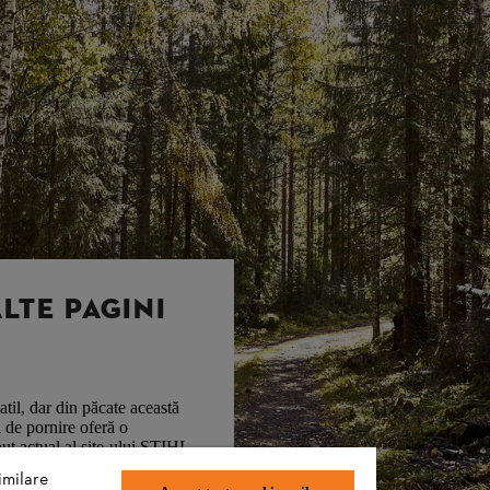
LTE PAGINI
til, dar din păcate această
 de pornire oferă o
ut actual al site-ului STIHL -
imilare