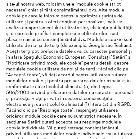
site-ul nostru web, folosim unele “module cookie strict
necesare” chiar și fără consimțământul dvs. Alte module
cookie pe care le folosim pentru a optimiza ușurința de
utilizare și pentru a oferi conținut personalizat, inclusiv
analiza comportamentului utilizatorilor, eficiența publicității
Operațiuni de vânzare STIHL America de Sud
și crearea de profiluri complete ale utilizatorilor, sunt
plasate numai cu consimțământul dvs. Modulele cookie sunt
utilizate de noi și de terți (de exemplu, Google sau Tealium).
Acești terți pot prelucra datele dvs. cu caracter personal și
în afara Spațiului Economic European. Consultați "Setări" și
Informații pentru furnizori
"Notificare privind modulele cookie" pentru detalii despre
Produse
Contact
modulele cookie utilizate de noi și de terți. Făcând clic pe
Carieră
"Acceptă toate", vă dați acordul pentru utilizarea tuturor
Sistemul de denunțare a neregulilor
modulelor cookie și pentru prelucrarea datelor asociate, în
conformitate cu articolul 4 alineatul (5) din Legea
506/2004 privind prelucrarea datelor cu caracter personal
și protecția vieții private în sectorul comunicațiilor
electronice și cu articolul 6 alineatul (1) litera (a) din RGPD.
Făcând clic pe "Respinge toate", respingeți utilizarea
oricăror module cookie care nu sunt strict necesare. În
secțiunea Setări puteți accepta sau respinge modulele
cookie individuale. Vă puteți retrage consimțământul
privind utilizarea modulelor cookie individuale sau a tuturor