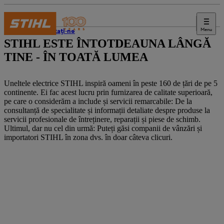
Menu
Contactați-ne
STIHL ESTE ÎNTOTDEAUNA LÂNGĂ
TINE - ÎN TOATĂ LUMEA
Uneltele electrice STIHL inspiră oameni în peste 160 de țări de pe 5
continente. Ei fac acest lucru prin furnizarea de calitate superioară,
pe care o considerăm a include și servicii remarcabile: De la
consultanță de specialitate și informații detaliate despre produse la
servicii profesionale de întreținere, reparații și piese de schimb.
Ultimul, dar nu cel din urmă: Puteți găsi companii de vânzări și
importatori STIHL în zona dvs. în doar câteva clicuri.