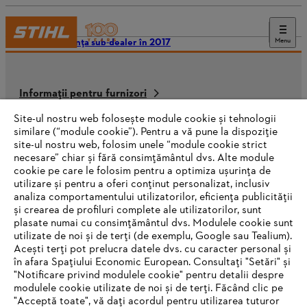
Menu
conferința sub-dealer în 2017
Informații pentru furnizori
Produse
Contact
Site-ul nostru web folosește module cookie și tehnologii
Carieră
similare (“module cookie”). Pentru a vă pune la dispoziție
Sistemul de denunțare a neregulilor
site-ul nostru web, folosim unele “module cookie strict
necesare” chiar și fără consimțământul dvs. Alte module
cookie pe care le folosim pentru a optimiza ușurința de
utilizare și pentru a oferi conținut personalizat, inclusiv
analiza comportamentului utilizatorilor, eficiența publicității
și crearea de profiluri complete ale utilizatorilor, sunt
plasate numai cu consimțământul dvs. Modulele cookie sunt
utilizate de noi și de terți (de exemplu, Google sau Tealium).
Acești terți pot prelucra datele dvs. cu caracter personal și
în afara Spațiului Economic European. Consultați "Setări" și
"Notificare privind modulele cookie" pentru detalii despre
modulele cookie utilizate de noi și de terți. Făcând clic pe
"Acceptă toate", vă dați acordul pentru utilizarea tuturor