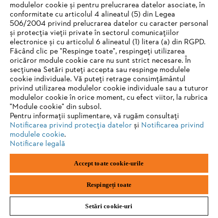
modulelor cookie și pentru prelucrarea datelor asociate, în
conformitate cu articolul 4 alineatul (5) din Legea
506/2004 privind prelucrarea datelor cu caracter personal
și protecția vieții private în sectorul comunicațiilor
Imprimare
Politica de confidențialitate
electronice și cu articolul 6 alineatul (1) litera (a) din RGPD.
Informații privind cookie-urile
Făcând clic pe "Respinge toate", respingeți utilizarea
oricăror module cookie care nu sunt strict necesare. În
ANDREAS STIHL AG & Co. KG ©2023
secțiunea Setări puteți accepta sau respinge modulele
cookie individuale. Vă puteți retrage consimțământul
privind utilizarea modulelor cookie individuale sau a tuturor
modulelor cookie în orice moment, cu efect viitor, la rubrica
"Module cookie" din subsol.
Pentru informații suplimentare, vă rugăm consultați
Notificarea privind protecția datelor
și
Notificarea privind
modulele cookie
.
Notificare legală
Accept toate cookie-urile
Respingeți toate
Setări cookie-uri