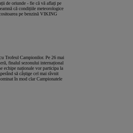
 de oriunde - fie că vă aflați pe
înseamnă că condițiile meteorologice
otocositoarea pe benzină VIKING
 cu Trofeul Campionilor. Pe 26 mai
eră, finalul sezonului internațional
echipe naționale vor participa la
perând să câștige cel mai râvnit
au dominat în mod clar Campionatele