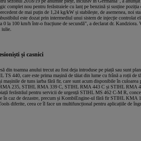
ntru sezonul 2018/19 pe anumite piețe, inclusiv în Germania", a anunțat 
complet nou pentru ferăstraiele cu lanț pe benzină și susține poziția
 precedent de mai puțin de 1,24 kg/kW și stabilește, de asemenea, noi sta
ustibilul este dozat prin intermediul unui sistem de injecție controlat ele
a 0 la 100 km/h într-o fracțiune de secundă", a declarat dr. Kandziora. V
iulie.
ioniști și casnici
ă din toamna anului trecut au fost deja introduse pe piață sau sunt plani
HL TS 440, care este prima mașină de tăiat din lume cu frână a roții de 
 mașinile de tuns iarba fără fir, care sunt acum disponibile în culoarea 
STIHL RMA 235, STIHL RMA 339 C, STIHL RMA 443 C și STIHL RMA 44
ață ferăstrăul pentru servicii de urgență STIHL MS 462 C-M R, concepu
enție în caz de dezastre, precum și KombiEngine-ul fără fir STIHL KMA 
s diferite, ceea ce îl face un multifuncțional pentru aplicațiile de îngr