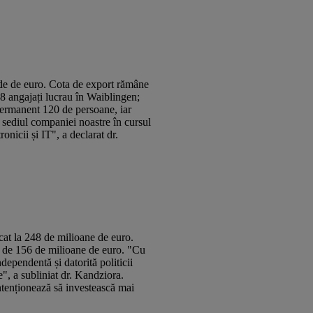
e de euro. Cota de export rămâne
8 angajați lucrau în Waiblingen;
permanent 120 de persoane, iar
a sediul companiei noastre în cursul
onicii și IT", a declarat dr.
cat la 248 de milioane de euro.
e de 156 de milioane de euro. "Cu
dependentă și datorită politicii
e", a subliniat dr. Kandziora.
 intenționează să investească mai