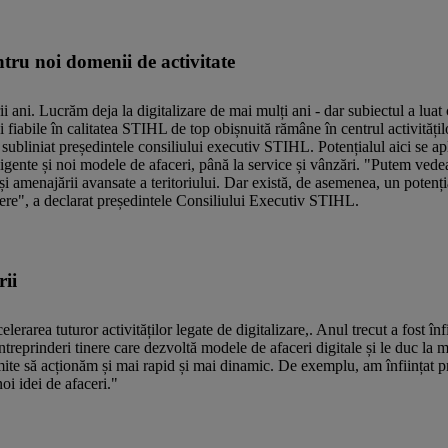
tru noi domenii de activitate
 ani. Lucrăm deja la digitalizare de mai mulți ani - dar subiectul a luat
 fiabile în calitatea STIHL de top obișnuită rămâne în centrul activităț
 a subliniat președintele consiliului executiv STIHL. Potențialul aici se apl
gente și noi modele de afaceri, până la service și vânzări. "Putem vedea
0 și amenajării avansate a teritoriului. Dar există, de asemenea, un potenți
eținere", a declarat președintele Consiliului Executiv STIHL.
rii
elerarea tuturor activităților legate de digitalizare,. Anul trecut a fost î
eprinderi tinere care dezvoltă modele de afaceri digitale și le duc la m
ite să acționăm și mai rapid și mai dinamic. De exemplu, am înființat p
oi idei de afaceri."