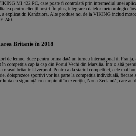
ING MI 422 PC, care poate fi controlată prin intermediul unei aplicații
litatea pentru clienții noștri. În plus, integrarea datelor meteorologice 
sit", a explicat dr. Kandziora. Alte produse noi de la VIKING includ m
LE 240.
rea Britanie în 2018
 de lemne, duce pentru prima dată un turneu internațional în Franța,
în competiția cap la cap din Portul Vechi din Marsilia. Într-o altă premi
l britanic Liverpool. Pentru a da startul competiției, cele mai bune 
, doisprezece sportivi vor lua parte la competiția individuală, fiecare s
i vor lupta cu siguranță cu campionii în exercițiu, Noua Zeelandă, care 