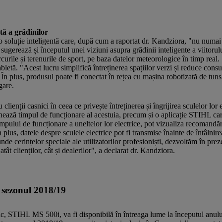
ă a grădinilor
uție inteligentă care, după cum a raportat dr. Kandziora, "nu numai că
r sugerează și începutul unei viziuni asupra grădinii inteligente a viit
curile și terenurile de sport, pe baza datelor meteorologice în timp real. 
bletă. "Acest lucru simplifică întreținerea spațiilor verzi și reduce con
L. În plus, produsul poate fi conectat în rețea cu mașina robotizată de
gare.
 clienții casnici în ceea ce privește întreținerea și îngrijirea sculelor lo
ochează timpul de funcționare al acestuia, precum și o aplicație STIHL car
impului de funcționare a uneltelor lor electrice, pot vizualiza recomandări
 plus, datele despre sculele electrice pot fi transmise înainte de întâlni
de cerințelor speciale ale utilizatorilor profesioniști, dezvoltăm în prez
atât clienților, cât și dealerilor", a declarat dr. Kandziora.
 sezonul 2018/19
c, STIHL MS 500i, va fi disponibilă în întreaga lume la începutul anului 