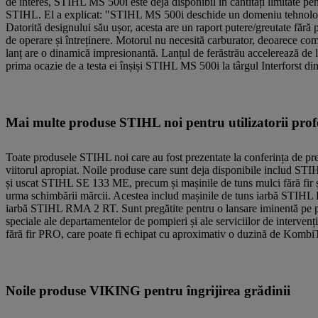
de interes, STIHL MS 500i este deja disponibil în cantități limitate pe
STIHL. El a explicat: "STIHL MS 500i deschide un domeniu tehnologic 
Datorită designului său ușor, acesta are un raport putere/greutate fără
de operare și întreținere. Motorul nu necesită carburator, deoarece comb
lanț are o dinamică impresionantă. Lanțul de ferăstrău accelerează de l
prima ocazie de a testa ei înșiși STIHL MS 500i la târgul Interforst din 
Mai multe produse STIHL noi pentru utilizatorii profes
Toate produsele STIHL noi care au fost prezentate la conferința de pres
viitorul apropiat. Noile produse care sunt deja disponibile includ STI
și uscat STIHL SE 133 ME, precum și mașinile de tuns mulci fără fir și
urma schimbării mărcii. Acestea includ mașinile de tuns iarbă 
iarbă STIHL RMA 2 RT. Sunt pregătite pentru o lansare iminentă pe pi
speciale ale departamentelor de pompieri și ale serviciilor de interv
fără fir PRO, care poate fi echipat cu aproximativ o duzină de KombiTool
Noile produse VIKING pentru îngrijirea grădinii