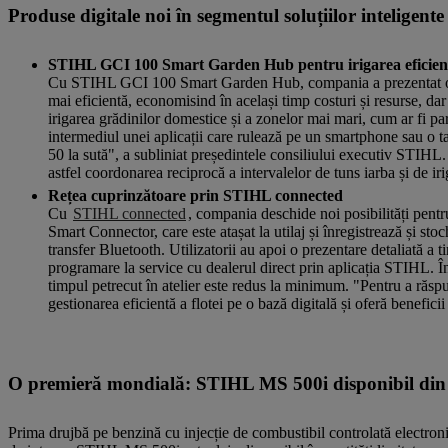
Produse digitale noi în segmentul soluțiilor inteligente
STIHL GCI 100 Smart Garden Hub pentru irigarea eficient
Cu STIHL GCI 100 Smart Garden Hub, compania a prezentat o sol
mai eficientă, economisind în același timp costuri și resurse, da
irigarea grădinilor domestice și a zonelor mai mari, cum ar fi par
intermediul unei aplicații care rulează pe un smartphone sau o ta
50 la sută", a subliniat președintele consiliului executiv STIH
astfel coordonarea reciprocă a intervalelor de tuns iarba și de iri
Rețea cuprinzătoare prin STIHL connected
Cu
STIHL connected
, compania deschide noi posibilități pentru
Smart Connector, care este atașat la utilaj și înregistrează și st
transfer Bluetooth. Utilizatorii au apoi o prezentare detaliată a t
programare la service cu dealerul direct prin aplicația STIHL. În
timpul petrecut în atelier este redus la minimum. "Pentru a răspun
gestionarea eficientă a flotei pe o bază digitală și oferă beneficii 
O premieră mondială: STIHL MS 500i disponibil din
Prima drujbă pe benzină cu injecție de combustibil controlată electroni