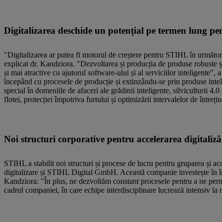
Digitalizarea deschide un potențial pe termen lung pen
"Digitalizarea ar putea fi motorul de creștere pentru STIHL în următorii
explicat dr. Kandziora. "Dezvoltarea și producția de produse robuste și
și mai atractive cu ajutorul software-ului și al serviciilor inteligente",
începând cu procesele de producție și extinzându-se prin produse inteli
special în domeniile de afaceri ale grădinii inteligente, silviculturii 4.
flotei, protecției împotriva furtului și optimizării intervalelor de într
Noi structuri corporative pentru accelerarea digitaliză
STIHL a stabilit noi structuri și procese de lucru pentru gruparea și acc
digitalizare și STIHL Digital GmbH. Această companie investește în într
Kandziora: "În plus, ne dezvoltăm constant procesele pentru a ne perm
cadrul companiei, în care echipe interdisciplinare lucrează intensiv la n