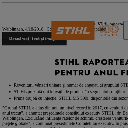
Lumea STIHL
Presă
STIHL raportează
Waiblingen, 4/18/2018 | Comunicat de presă al companiei
Descărcați text și imagini
STIHL RAPORTE
PENTRU ANUL F
Revenituri, vânzări unitare și număr de angajați ai grupului ST
STIHL prezintă noi inovații de produse în segmentul soluțiilor i
Prima drujbă cu injecție, STIHL MS 500i, disponibilă din sezo
"Grupul STIHL a atins din nou un nivel record în 2017, cu venituri di
anul trecut", a anunțat președintele consiliului executiv STIHL, dr. Be
Waiblingen. Excluzând influența ratelor de schimb, creșterea veniturilo
piețele globale", a continuat președintele Comitetului executiv. În plus