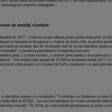
ractive, multe dintre activitățile noastre din 2017 au vizat digitalizarea.
r tehnologii și a rețelelor inteligente."
oane de unități vândute
tinentele în 2017. "Anul trecut am vândut pentru prima dată peste 10 mil
ntat cu benzină au înregistrat o creștere de două cifre, iar pentru produ
l extins de produse fără fir. Produsele fără fir recent introduse pentru ut
vel mondial", a remarcat președintele Comitetului executiv.
rnice piețe. Cu toate acestea, o creștere peste medie a fost generată și
andziora: "Am depășit deja pragul de 15.000 la începutul anului 2017. L
st lucru echivalează cu o creștere de 6,4% comparativ cu anul precede
vânzărilor unitare și a veniturilor. "Activitatea cu ferăstraie cu lanț a î
arba fără fir STIHL, care au fost introduse în cursul schimbării mărcii
Comitetului executiv. "În 2018, ne vom extinde poziționarea pe piață cu p