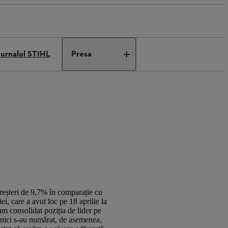
Jurnalul STIHL
Presa
reșteri de 9,7% în comparație cu
i, care a avut loc pe 18 aprilie la
am consolidat poziția de lider pe
casnici s-au numărat, de asemenea,