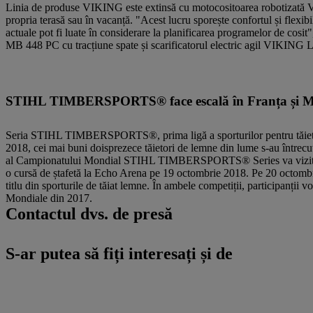
Linia de produse VIKING este extinsă cu motocositoarea robotizată VIK
propria terasă sau în vacanță. "Acest lucru sporește confortul și flexibi
actuale pot fi luate în considerare la planificarea programelor de co
MB 448 PC cu tracțiune spate și scarificatorul electric agil VIKING 
STIHL TIMBERSPORTS® face escală în Franța și Ma
Seria STIHL TIMBERSPORTS®, prima ligă a sporturilor pentru tăietori
2018, cei mai buni doisprezece tăietori de lemne din lume s-au întrecut 
al Campionatului Mondial STIHL TIMBERSPORTS® Series va vizita orașu
o cursă de ștafetă la Echo Arena pe 19 octombrie 2018. Pe 20 octombrie
titlu din sporturile de tăiat lemne. În ambele competiții, participanți
Mondiale din 2017.
Contactul dvs. de presă
S-ar putea să fiți interesați și de