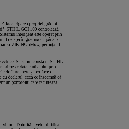
 face irigarea propriei grădini
orului". STIHL GCI 100 controlează
Sistemul inteligent este operat prin
sumul de apă în grădină cu până la
 tuns iarba VIKING iMow, permițând
r electrice. Sistemul constă în STIHL
e primește datele utilajului prin
le de întreținere și pot face o
rea cu dealerul, ceea ce înseamnă că
ent un portofoliu care facilitează
viitor. "Datorită nivelului ridicat