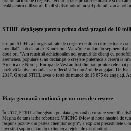
printre factorii de creștere. "Pentru a face produsele noastre și mai at
reală pentru utilizatorii finali și distribuitorii noștri prin utilizarea noilo
STIHL depășește pentru prima dată pragul de 10 mili
Grupul STIHL a înregistrat rate de creștere de două cifre pe toate con
mondial", a declarat dr. Kandziora. Vânzările unitare în segmentul alime
două ori. "Am reușit să achiziționăm noi grupuri de clienți cu portofoliu
asemenea, populare și au declanșat o creștere puternică a cererii la ni
America de Nord și Europa de Vest au fost din nou printre cele mai pute
pozitivă la nivel mondial se reflectă și în numărul de angajați. Dr. K
2017, Grupul STIHL avea o forță de muncă de 15 875 de angajați. Ace
Piața germană continuă pe un curs de creștere
În 2017, STIHL a înregistrat pe piața germană o creștere semnificativă a 
Mașina de tuns iarba robotizată VIKING iMow și noua mașină de tuns i
răspuns pozitiv din partea clienților noștri", a explicat președintele 
investiții suplimentare în extinderea rețelei de distribuitori."