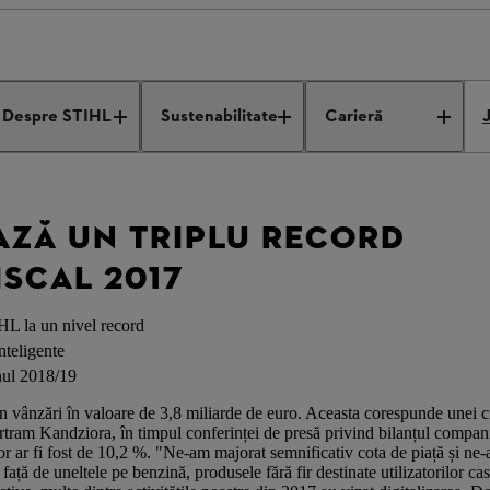
 un triplu record pentru anul fiscal 2017
Despre STIHL
Sustenabilitate
Carieră
AZĂ UN TRIPLU RECORD
ISCAL 2017
IHL la un nivel record
nteligente
nul 2018/19
n vânzări în valoare de 3,8 miliarde de euro. Aceasta corespunde unei c
rtram Kandziora, în timpul conferinței de presă privind bilanțul companie
r ar fi fost de 10,2 %. "Ne-am majorat semnificativ cota de piață și ne-
 față de uneltele pe benzină, produsele fără fir destinate utilizatorilor 