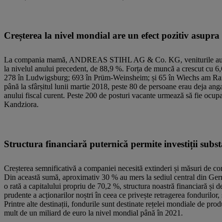
Creșterea la nivel mondial are un efect pozitiv asupra
La compania mamă, ANDREAS STIHL AG & Co. KG, veniturile au crescu
la nivelul anului precedent, de 88,9 %. Forța de muncă a crescut cu 6
278 în Ludwigsburg; 693 în Prüm-Weinsheim; și 65 în Wiechs am Randen.
până la sfârșitul lunii martie 2018, peste 80 de persoane erau deja ang
anului fiscal curent. Peste 200 de posturi vacante urmează să fie ocupate
Kandziora.
Structura financiară puternică permite investiții subst
Creșterea semnificativă a companiei necesită extinderi și măsuri de con
Din această sumă, aproximativ 30 % au mers la sediul central din Germ
o rată a capitalului propriu de 70,2 %, structura noastră financiară și d
prudente a acționarilor noștri în ceea ce privește retragerea fondurilor,
Printre alte destinații, fondurile sunt destinate rețelei mondiale de prod
mult de un miliard de euro la nivel mondial până în 2021.