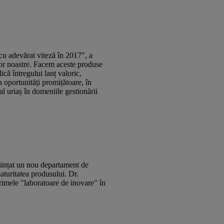
 cu adevărat viteză în 2017", a
ilor noastre. Facem aceste produse
ică întregului lanț valoric,
 oportunități promițătoare, în
al uriaș în domeniile gestionării
nființat un nou departament de
aturitatea produsului. Dr.
rimele "laboratoare de inovare" în