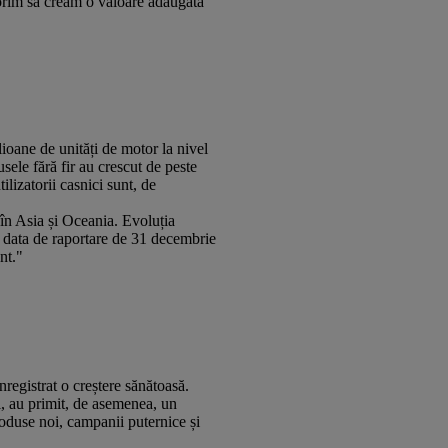
 Dorim să creăm o valoare adăugată
ioane de unități de motor la nivel
sele fără fir au crescut de peste
ilizatorii casnici sunt, de
 în Asia și Oceania. Evoluția
a data de raportare de 31 decembrie
nt."
nregistrat o creștere sănătoasă.
, au primit, de asemenea, un
roduse noi, campanii puternice și