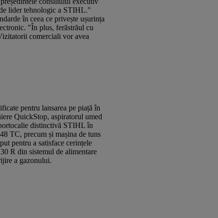
președintele consiliului executiv
 de lider tehnologic a STIHL."
ndarde în ceea ce privește ușurința
ctronic. "În plus, ferăstrăul cu
izitatorii comerciali vor avea
ficate pentru lansarea pe piață în
tăiere QuickStop, aspiratorul umed
portocalie distinctivă STIHL în
8 TC, precum și mașina de tuns
t pentru a satisface cerințele
130 R din sistemul de alimentare
ijire a gazonului.