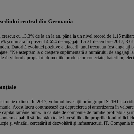
 sediului central din Germania
t cu 13,3% de la an la an, până la un nivel record de 1,15 miliard
,6% și numără în prezent 4.654 de angajați. La 31 decembrie 2017, 3 61
 Datorită evoluției pozitive a afacerii, anul trecut au fost angajați 
ajate. "Ne așteptăm la o creștere suplimentară a numărului de angajați l
 în viitorul apropiat în domeniile produselor conectate, bateriilor, electr
anțiale
strucție extinse. În 2017, volumul investițiilor în grupul STIHL s-a ridi
ania. Acest lucru contrastează cu deprecierea și amortizarea în valoar
e capital rămâne bună. În calitate de companie de familie profitabilă și in
 suntem capabili să finanțăm toate investițiile din propriile fonduri lichid
ucție și vânzări, cercetării și dezvoltării și infrastructurii IT. Compania