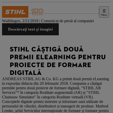
Menu
Presă
Waiblingen, 2/21/2018 | Comunicat de presă al companiei
Descărcați text și imagini
STIHL CÂȘTIGĂ DOUĂ
PREMII ELEARNING PENTRU
PROIECTE DE FORMARE
DIGITALĂ
ANDREAS STIHL AG & Co. KG a primit două premii eLearning
la expoziția didacta din 20 februarie 2018. Compania a câștigat
premiile pentru două proiecte de formare digitală, "STIHL AR
Services"* în categoria Realitate augmentată (AR) și "STIHL
Chainsaw Simulator" în categoria Realitate virtuală (VR).
Conceptele digitale pentru instruire și informare sunt utilizate de
personalul de vânzări, distribuitori și manageri de produse. Marbod
Lemke, șeful Serviciilor internaționale de formare și formare pentru