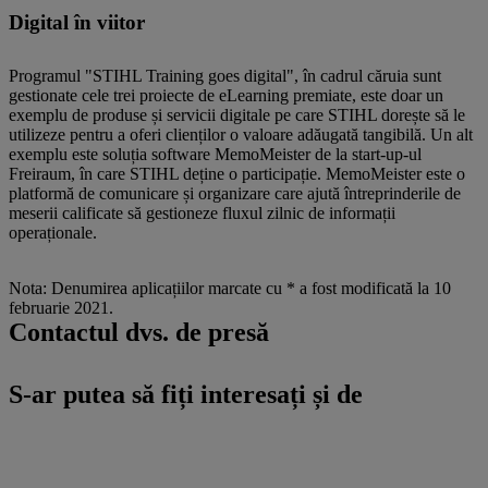
Digital în viitor
Programul "STIHL Training goes digital", în cadrul căruia sunt
gestionate cele trei proiecte de eLearning premiate, este doar un
exemplu de produse și servicii digitale pe care STIHL dorește să le
utilizeze pentru a oferi clienților o valoare adăugată tangibilă. Un alt
exemplu este soluția software MemoMeister de la start-up-ul
Freiraum, în care STIHL deține o participație. MemoMeister este o
platformă de comunicare și organizare care ajută întreprinderile de
meserii calificate să gestioneze fluxul zilnic de informații
operaționale.
Nota: Denumirea aplicațiilor marcate cu * a fost modificată la 10
februarie 2021.
Contactul dvs. de presă
S-ar putea să fiți interesați și de