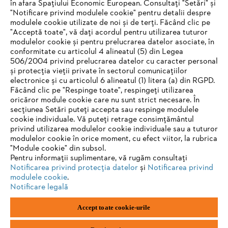
în afara Spațiului Economic European. Consultați "Setări" și
Informații pentru furnizori
"Notificare privind modulele cookie" pentru detalii despre
Produse
Contact
modulele cookie utilizate de noi și de terți. Făcând clic pe
Carieră
"Acceptă toate", vă dați acordul pentru utilizarea tuturor
Sistemul de denunțare a neregulilor
modulelor cookie și pentru prelucrarea datelor asociate, în
conformitate cu articolul 4 alineatul (5) din Legea
506/2004 privind prelucrarea datelor cu caracter personal
și protecția vieții private în sectorul comunicațiilor
electronice și cu articolul 6 alineatul (1) litera (a) din RGPD.
Făcând clic pe "Respinge toate", respingeți utilizarea
oricăror module cookie care nu sunt strict necesare. În
secțiunea Setări puteți accepta sau respinge modulele
cookie individuale. Vă puteți retrage consimțământul
privind utilizarea modulelor cookie individuale sau a tuturor
modulelor cookie în orice moment, cu efect viitor, la rubrica
"Module cookie" din subsol.
Pentru informații suplimentare, vă rugăm consultați
Notificarea privind protecția datelor
și
Notificarea privind
modulele cookie
.
Notificare legală
Imprimare
Politica de confidențialitate
Accept toate cookie-urile
Informații privind cookie-urile