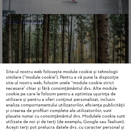
STIHL ca societate
Site-ul nostru web folosește module cookie și tehnologii
similare (“module cookie”). Pentru a vă pune la dispoziție
site-ul nostru web, folosim unele “module cookie strict
necesare” chiar și fără consimțământul dvs. Alte module
cookie pe care le folosim pentru a optimiza ușurința de
utilizare și pentru a oferi conținut personalizat, inclusiv
analiza comportamentului utilizatorilor, eficiența publicității
Despre STIHL
și crearea de profiluri complete ale utilizatorilor, sunt
plasate numai cu consimțământul dvs. Modulele cookie sunt
utilizate de noi și de terți (de exemplu, Google sau Tealium).
Acești terți pot prelucra datele dvs. cu caracter personal și