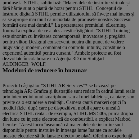
produse la STIHL, subliniază: "Materialele de instruire virtuale și
fără hârtie sunt o piatră de hotar pentru STIHL. Conceptul de
instruire digitală STIHL permite utilizatorului să învețe mai intens și
să se apropie mai mult ca niciodată de produsele noastre. Succesul
formării este mai durabil." La prezentarea premiului, eLearning
Journal a explicat de ce a ales acești câștigători: "STIHL Training
este sinonim cu învățarea contemporană, inovatoare și pregătită
pentru viitor. Designul consecvent, neutru din punct de vedere
lingvistic și modern, combinat cu controlul intuitiv, constituie o
experiență autentică pentru cursant." Ambele proiecte au fost
dezvoltate în colaborare cu Agenția 3D din Stuttgart
ALDINGER+WOLF.
Modeluri de reducere în buzunar
Proiectul câștigător "STIHL AR Services"* se bazează pe
tehnologia AR: Grafica și ilustrațiile sunt redate în cadrul lumii reale
prin intermediul unui smartphone sau al unei tablete și, ca atare, sunt
privite ca o extindere a realității. Camera caută markeri optici în
mediul fizic, după care pe dispozitivul mobil apare o unealtă
electrică STIHL reală - de exemplu, STIHL MS 500i, prima drujbă
din lume cu injecție electronică de combustibil. a explicat Marbod
Lemke: "Acest lucru înseamnă că materialele de instruire sunt
disponibile pentru instruire în întreaga lume înainte ca sculele
noastre electrice să fie lansate efectiv pe piață. Oferim o experiență