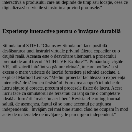
interactivă a produsului care nu depinde de timp sau locație, ceea ce
digitalizează serviciile și instruirea privind produsele."
Experiențe interactive pentru o învățare durabilă
Stimulatorul STIHL "Chainsaw Simulator" face posibilă
desfășurarea unei instruiri virtuale privind tăierea copacilor cu o
drujbă reală. Aceasta este o dezvoltare ulterioară a proiectului
premiat de anul trecut "STIHL VR Explore"*. Punându-și căștile
VR, utilizatorii intră într-o pădure virtuală, în care pot învăța și
exersa o mare varietate de lucrări forestiere și tehnici asociate. a
explicat Marbod Lemke: "Mediul proiectat facilitează o experiență
interactivă de tăiere cu ferăstrăul. Formarea acoperă tehnicile de
lucru sigure și corecte, precum și procesele fizice de lucru. Acest
lucru face ca simulatorul de ferăstrău cu lanț să fie o completare
ideală a formării "reale" în aer liber." Revista eLearning Journal
salută, de asemenea, faptul că se pune accentul pe acțiunea
independentă: "Învățăm cel mai bine atunci când ne ocupăm în mod
activ de materialele de învățare și le parcurgem independent."