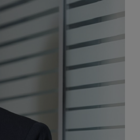
ial la Siemens AG în Bocholt. Până
ri, acum divizate, atât în
 fost membru al Consiliului de
tru ani ca membru al Consiliului
 numită director financiar,
nciar și director de muncă al