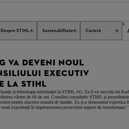
va deveni noul membru al Consiliului Executiv pentru Finanțe la STIHL
Despre STIHL
Sustenabilitate
Carieră
G VA DEVENI NOUL
SILIULUI EXECUTIV
 LA STIHL
finanțe și tehnologia informației la STIHL AG. Ea îi va succeda lui Kar
 împlinirea vârstei de 66 de ani. Consiliul consultativ STIHL și președinte
lent pentru afacerea noastră de familie. Ea și-a demonstrat expertiza f
o vastă experiență în implementarea proiectelor majore de transformare."