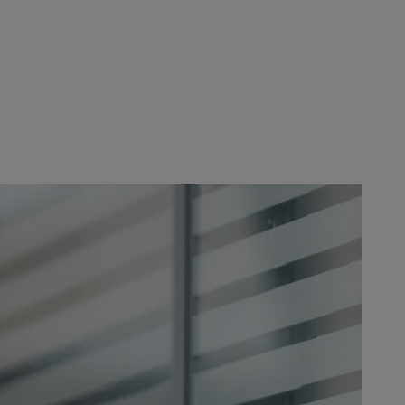
ucces la STIHL pe parcursul a
e a lucrat cu succes ca
inia Business Magazine în 2011", a
i servicii la societatea-mamă
ura financiară foarte solidă a
prevăzătoare a departamentului său,
 cadrul Comitetului executiv vor
re a numit-o în unanimitate pe