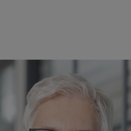
ntru Finanțe și Tehnologia Informației pentru activitatea sa de mare s
i noastre STIHL Inc. din SUA, cu sediul în Virginia Beach, în 2002, und
stră din străinătate. El a fost chiar numit "CFO al anului" de către Virg
u al Comitetului executiv pentru finanțe, control, sisteme informatice ș
le noastre excelente în afaceri, dar a și pregătit terenul pentru struct
 să-i mulțumim pentru direcția strategică importantă și pentru alinierea 
ie 2023 cel târziu, și potențial mai devreme în 2022. Atribuțiile sale în
. La recomandarea Consiliului consultativ STIHL, Consiliul de supraveghe