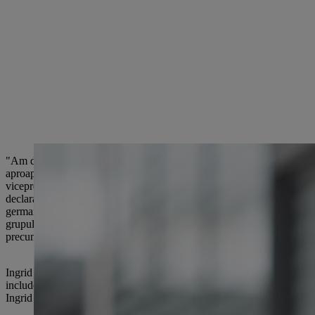
"Am dori să îi mulțumim actualului membru al Comitetului Executiv pe
aproape două decenii. Dl Angler s-a alăturat pentru prima dată filiale
vicepreședinte financiar timp de zece ani la cea mai mare filială a noa
declarat dr. a remarcat Stihl. În mai 2012, Karl Angler a devenit membr
germană. "Munca domnului Angler nu numai că a contribuit la performanțe
grupului STIHL. În calitate de membru al consiliului executiv, trebuie
precum și pentru peisajul nostru IT global."
Ingrid Jägering se va alătura consiliului executiv STIHL de la 1 ianuar
include finanțe, control, trezorerie, IT și gestionarea participațiilor
Ingrid Jägering în Consiliul executiv pentru o perioadă de trei ani.