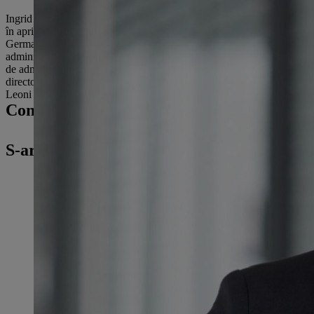
Ingrid Jägering s-a născut în 1966 în Südlohn, Germania, și este căsă
în aprilie 2012, ea a fost angajată în mod continuu de grupul german în di
Germania, cât și în străinătate. Ea a făcut parte din conducerea de vâr
administrație și director financiar al diviziei Wind Power din cadrul
de administrație și director financiar al diferitelor unități de afac
director general și director de muncă la OSRAM Opto Semiconductors G
Leoni AG, societate cotată la bursă, din august 2019.
Contactul dvs. de presă
S-ar putea să fiți interesați și de