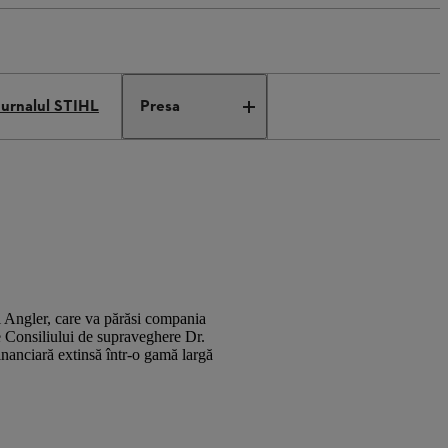
Jurnalul STIHL
Presa
l Angler, care va părăsi compania
le Consiliului de supraveghere Dr.
inanciară extinsă într-o gamă largă