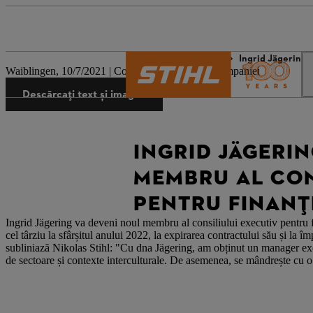
Lumea STIHL
Presă
Ingrid Jägering 
Waiblingen, 10/7/2021 | Comunicat de presă al companiei
Descărcați text și imagini
INGRID JÄGERIN
MEMBRU AL CON
PENTRU FINANȚE
Ingrid Jägering va deveni noul membru al consiliului executiv pentru 
cel târziu la sfârșitul anului 2022, la expirarea contractului său și la
subliniază Nikolas Stihl: "Cu dna Jägering, am obținut un manager exce
de sectoare și contexte interculturale. De asemenea, se mândrește cu 