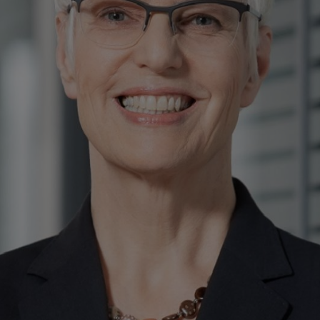
torită. Și-a început cariera în 1986 cu o formare în management industr
ferite funcții și în mai multe dintre filialele și diviziunile sale de aface
f a companiilor respective timp de mai mult de 10 ani. Cel mai recent, a
 Siemens Wind Power A/S din Danemarca. Ulterior, ea a lucrat timp de pa
eri la MAN DIESEL & TURBO SE în Augsburg și Oberhausen, înainte de a fi
mbH în Regensburg în aprilie 2016. Ingrid Jägering este director fina