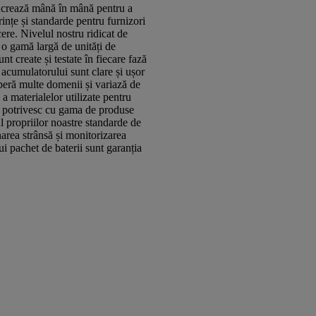
lucrează mână în mână pentru a
ințe și standarde pentru furnizori
ere. Nivelul nostru ridicat de
 o gamă largă de unități de
nt create și testate în fiecare fază
 acumulatorului sunt clare și ușor
operă multe domenii și variază de
a materialelor utilizate pentru
e potrivesc cu gama de produse
ul propriilor noastre standarde de
area strânsă și monitorizarea
i pachet de baterii sunt garanția