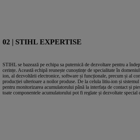
02 | STIHL EXPERTISE
STIHL se bazează pe echipa sa puternică de dezvoltare pentru a îndepl
cerințe. Această echipă reunește cunoștințe de specialitate în domeniul c
ion, al dezvoltării electronice, software și funcționale, precum și al con
producției ulterioare a noilor produse. De la celula litiu-ion și sistemul
pentru monitorizarea acumulatorului până la interfața de contact și pies
toate componentele acumulatorului pot fi reglate și dezvoltate specia