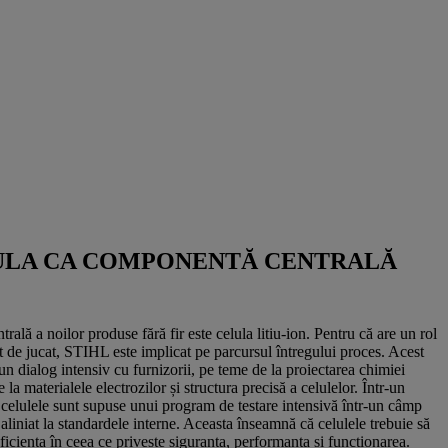
ELULA CA COMPONENTĂ CENTRALĂ
ală a noilor produse fără fir este celula litiu-ion. Pentru că are un rol
t de jucat, STIHL este implicat pe parcursul întregului proces. Acest
un dialog intensiv cu furnizorii, pe teme de la proiectarea chimiei
te la materialele electrozilor și structura precisă a celulelor. Într-un
, celulele sunt supuse unui program de testare intensivă într-un câmp
 aliniat la standardele interne. Aceasta înseamnă că celulele trebuie să
ficiența în ceea ce privește siguranța, performanța și funcționarea.