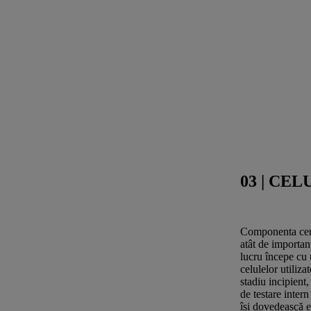
03 | C
Componenta centr
atât de importan
lucru începe cu 
celulelor utiliza
stadiu incipient
de testare intern
își dovedească e