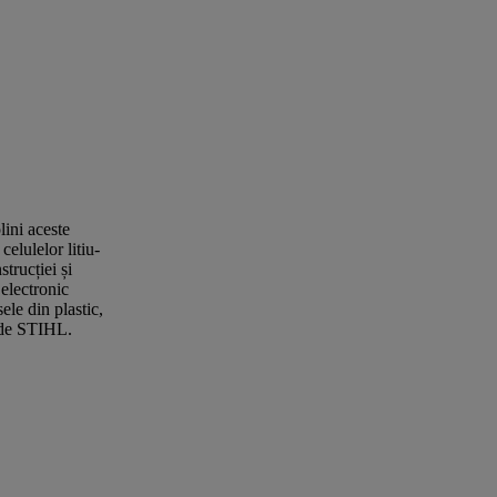
ini aceste
elulelor litiu-
strucției și
 electronic
ele din plastic,
l de STIHL.