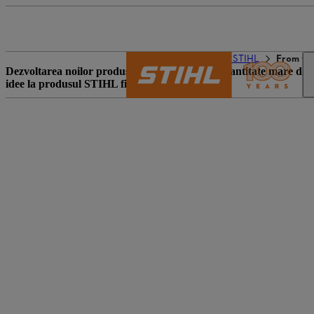
Lumea STIHL
Revista STIHL
From the
Dezvoltarea noilor produse fără fir reunește o cantitate mare de 
idee la produsul STIHL finit.