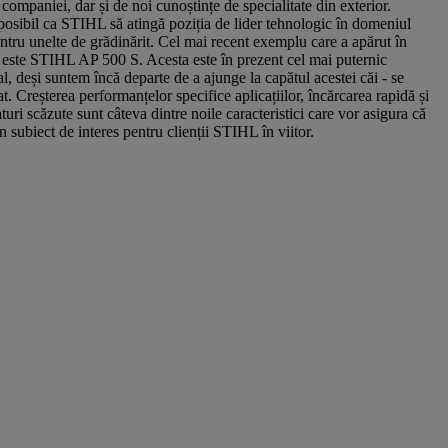
 companiei, dar și de noi cunoștințe de specialitate din exterior.
posibil ca STIHL să atingă poziția de lider tehnologic în domeniul
entru unelte de grădinărit. Cel mai recent exemplu care a apărut în
 este STIHL AP 500 S. Acesta este în prezent cel mai puternic
, deși suntem încă departe de a ajunge la capătul acestei căi - se
at. Creșterea performanțelor specifice aplicațiilor, încărcarea rapidă și
uri scăzute sunt câteva dintre noile caracteristici care vor asigura că
n subiect de interes pentru clienții STIHL în viitor.