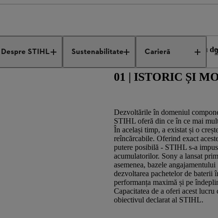
 idea to the product
cunoștințe noi cu experiența din alte domenii. În raportul nostru d
Despre STIHL
Sustenabilitate
Carieră
01 | ISTORIC ȘI M
Dezvoltările în domeniul component
STIHL oferă din ce în ce mai multe
În același timp, a existat și o creș
reîncărcabile. Oferind exact aceste
putere posibilă - STIHL s-a impus î
acumulatorilor. Sony a lansat prim
asemenea, bazele angajamentului 
dezvoltarea pachetelor de baterii î
performanța maximă și pe îndeplinir
Capacitatea de a oferi acest lucru c
obiectivul declarat al STIHL.