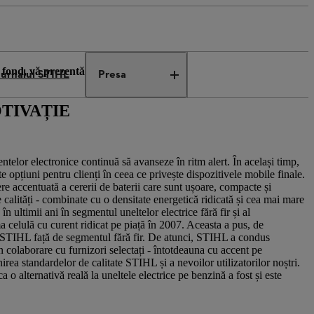
e fond, vă prezentăm calea de la
Jurnalul STIHL
Presa
OTIVAȚIE
elor electronice continuă să avanseze în ritm alert. În același timp,
 opțiuni pentru clienți în ceea ce privește dispozitivele mobile finale.
tere accentuată a cererii de baterii care sunt ușoare, compacte și
 calități - combinate cu o densitate energetică ridicată și cea mai mare
n ultimii ani în segmentul uneltelor electrice fără fir și al
a celulă cu curent ridicat pe piață în 2007. Aceasta a pus, de
STIHL față de segmentul fără fir. De atunci, STIHL a condus
n colaborare cu furnizori selectați - întotdeauna cu accent pe
ea standardelor de calitate STIHL și a nevoilor utilizatorilor noștri.
a o alternativă reală la uneltele electrice pe benzină a fost și este