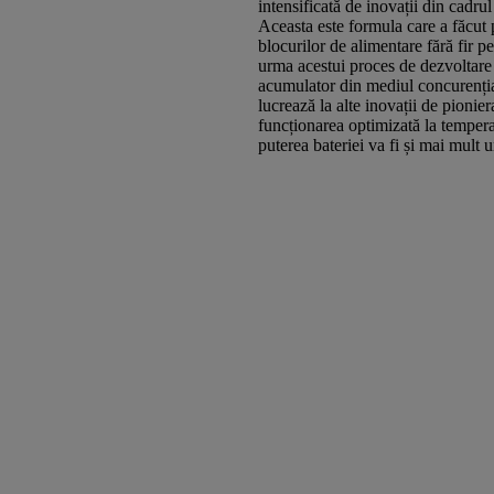
intensificată de inovații din cadrul
Aceasta este formula care a făcut 
blocurilor de alimentare fără fir p
urma acestui proces de dezvoltare
acumulator din mediul concurențial
lucrează la alte inovații de pionier
funcționarea optimizată la temperat
puterea bateriei va fi și mai mult u