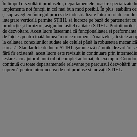
În timpul dezvoltării produselor, departamentele noastre specializate 
implementa noi funcții în cel mai bun mod posibil. În plus, stabilim cer
și supraveghem întregul proces de industrializare într-un rol de conduc
integrare verticală permite STIHL să lucreze pe bază de parteneriat cu
producție și furnizori, asigurând astfel calitatea STIHL. Prototipurile su
de dezvoltare. Acest lucru înseamnă că funcționalitatea și performanța
de înțeles pentru toată lumea în orice moment. Analizele și testele ac
la calitatea conexiunilor sudate ale celulei până la robustețea mecanică 
carcasă. Standardele de lucru STIHL garantează că noile dezvoltări s
fără fir existentă; acest lucru este revizuit în continuare prin intermedi
testare - cu ajutorul unui robot complet automat, de exemplu. Coordon
continuă cu toate departamentele relevante pe parcursul dezvoltării unu
supremă pentru introducerea de noi produse și inovații STIHL.