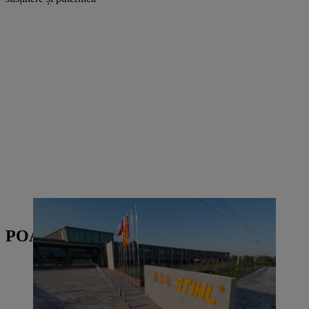
Clădirea STIHL Qingdao din China | Foto: STIHL
POATE FI INTERESAT ȘI DE