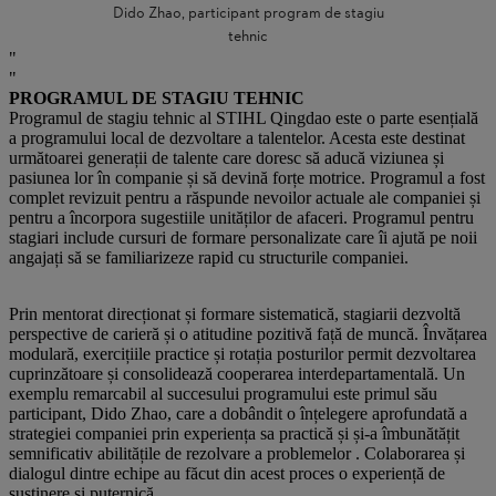
Dido Zhao, participant program de stagiu
tehnic
PROGRAMUL DE STAGIU TEHNIC
Programul de stagiu tehnic al STIHL Qingdao este o parte esențială
a programului local de dezvoltare a talentelor. Acesta este destinat
următoarei generații de talente care doresc să aducă viziunea și
pasiunea lor în companie și să devină forțe motrice. Programul a fost
complet revizuit pentru a răspunde nevoilor actuale ale companiei și
pentru a încorpora sugestiile unităților de afaceri. Programul pentru
stagiari include cursuri de formare personalizate care îi ajută pe noii
angajați să se familiarizeze rapid cu structurile companiei.
Prin mentorat direcționat și formare sistematică, stagiarii dezvoltă
perspective de carieră și o atitudine pozitivă față de muncă. Învățarea
modulară, exercițiile practice și rotația posturilor permit dezvoltarea
cuprinzătoare și consolidează cooperarea interdepartamentală. Un
exemplu remarcabil al succesului programului este primul său
participant, Dido Zhao, care a dobândit o înțelegere aprofundată a
strategiei companiei prin experiența sa practică și și-a îmbunătățit
semnificativ abilitățile de rezolvare a problemelor . Colaborarea și
dialogul dintre echipe au făcut din acest proces o experiență de
susținere și puternică