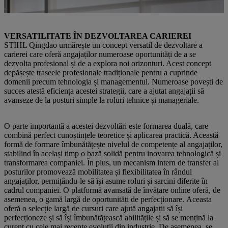
STIHL angajați în dialog | Foto: STIHL
VERSATILITATE ÎN DEZVOLTAREA CARIEREI
STIHL Qingdao urmărește un concept versatil de dezvoltare a
carierei care oferă angajaților numeroase oportunități de a se
dezvolta profesional și de a explora noi orizonturi. Acest concept
depășește traseele profesionale tradiționale pentru a cuprinde
domenii precum tehnologia și managementul. Numeroase povești de
succes atestă eficiența acestei strategii, care a ajutat angajații să
avanseze de la posturi simple la roluri tehnice și manageriale.
O parte importantă a acestei dezvoltări este formarea duală, care
combină perfect cunoștințele teoretice și aplicarea practică. Această
formă de formare îmbunătățește nivelul de competențe al angajaților,
stabilind în același timp o bază solidă pentru inovarea tehnologică și
transformarea companiei. În plus, un mecanism intern de transfer al
posturilor promovează mobilitatea și flexibilitatea în rândul
angajaților, permițându-le să își asume roluri și sarcini diferite în
cadrul companiei. O platformă avansată de învățare online oferă, de
asemenea, o gamă largă de oportunități de perfecționare. Aceasta
oferă o selecție largă de cursuri care ajută angajații să își
perfecționeze și să își îmbunătățească abilitățile și să se mențină la
curent cu cele mai recente evoluții din industrie. De asemenea, se