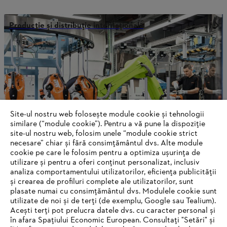
Producție și distribuție internațională
Site-ul nostru web folosește module cookie și tehnologii
similare (“module cookie”). Pentru a vă pune la dispoziție
site-ul nostru web, folosim unele “module cookie strict
necesare” chiar și fără consimțământul dvs. Alte module
cookie pe care le folosim pentru a optimiza ușurința de
utilizare și pentru a oferi conținut personalizat, inclusiv
analiza comportamentului utilizatorilor, eficiența publicității
STIHL in Qingdao
și crearea de profiluri complete ale utilizatorilor, sunt
plasate numai cu consimțământul dvs. Modulele cookie sunt
utilizate de noi și de terți (de exemplu, Google sau Tealium).
Acești terți pot prelucra datele dvs. cu caracter personal și
în afara Spațiului Economic European. Consultați "Setări" și
Informații pentru furnizori