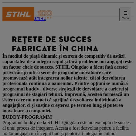
Menu
Revista STIHL
REȚETE DE SUCCES
FABRICATE ÎN CHINA
În mediul de piață dinamic și extrem de competitiv de astăzi,
capacitatea de a integra rapid și fără probleme noi angajați este
un factor cheie de succes. STIHL Qingdao a făcut față acestei
provocări printr-o serie de programe inovatoare care
promovează atât integrarea noilor talente, cât și dezvoltarea
profesională continuă a oamenilor. Printre opțiuni se numără
programul buddy , diverse strategii de dezvoltare a carierei și
programul de stagiari tehnici. Împreună, acestea formează un
sistem care nu numai că sprijină dezvoltarea individuală a
angajaților, ci și susține creșterea pe termen lung și puterea
inovatoare a companiei.
BUDDY-PROGRAMM
Programul buddy de la STIHL Qingdao este un exemplu de succes
al unui proces de integrare. Acesta a fost dezvoltat pentru a facilita
noilor angajați un început bun și pentru a-i integra în cultura