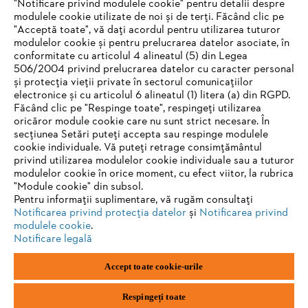
Produse
"Notificare privind modulele cookie" pentru detalii despre
Contact
modulele cookie utilizate de noi și de terți. Făcând clic pe
Carieră
"Acceptă toate", vă dați acordul pentru utilizarea tuturor
Sistemul de denunțare a neregulilor
modulelor cookie și pentru prelucrarea datelor asociate, în
conformitate cu articolul 4 alineatul (5) din Legea
506/2004 privind prelucrarea datelor cu caracter personal
și protecția vieții private în sectorul comunicațiilor
electronice și cu articolul 6 alineatul (1) litera (a) din RGPD.
Făcând clic pe "Respinge toate", respingeți utilizarea
oricăror module cookie care nu sunt strict necesare. În
secțiunea Setări puteți accepta sau respinge modulele
cookie individuale. Vă puteți retrage consimțământul
privind utilizarea modulelor cookie individuale sau a tuturor
modulelor cookie în orice moment, cu efect viitor, la rubrica
"Module cookie" din subsol.
Pentru informații suplimentare, vă rugăm consultați
Notificarea privind protecția datelor
și
Notificarea privind
modulele cookie
.
Notificare legală
Imprimare
Politica de confidențialitate
Accept toate cookie-urile
Informații privind cookie-urile
ANDREAS STIHL AG & Co. KG ©2023
Respingeți toate