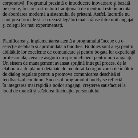
corporativă. Programul prezintă o introducere inovatoare și bazată
pe cerere, în care o structură tradițională de mentorat este înlocuită
de abordarea modernă a sistemului de prieteni. Astfel, lucrurile nu
sunt prea formale și se creează legături mai strânse între noii angajați
și colegii lor mai experimentați.
Planificarea și implementarea atentă a programului începe cu o
selecție detaliată și aprofundată a buddies. Buddies sunt aleși pentru
abilitățile lor excelente de comunicare și pentru bogata lor experiență
profesională, ceea ce asigură un sprijin eficient pentru noii angajați.
Un sistem de management avansat sprijină întregul proces, de la
elaborarea de planuri detaliate de mentorat la organizarea de întâlniri
de dialog regulate pentru a promova comunicarea deschisă și
feedback-ul continuu. Succesul programului buddy se reflectă
în integrarea mai rapidă a noilor angajați, creșterea satisfacției la
locul de muncă și scăderea fluctuației personalului.